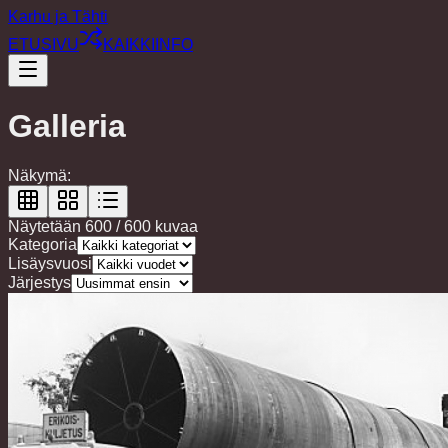
Karhu ja Tähti
ETUSIVU
KAIKKI
INFO
Galleria
Näkymä:
Näytetään
600
/
600
kuvaa
Kategoria
Lisäysvuosi
Järjestys