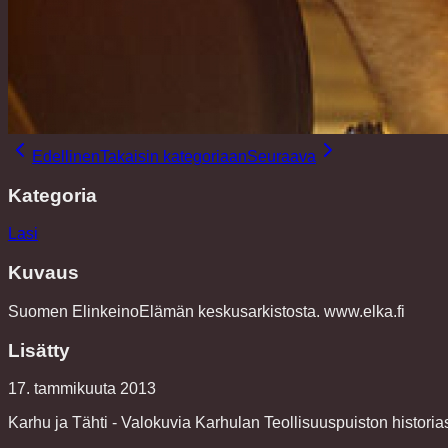
Edellinen
Takaisin kategoriaan
Seuraava
Kategoria
Lasi
Kuvaus
Suomen ElinkeinoElämän keskusarkistosta. www.elka.fi
Lisätty
17. tammikuuta 2013
Karhu ja Tähti - Valokuvia Karhulan Teollisuuspuiston historia