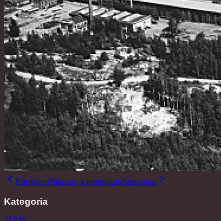
Edellinen
Takaisin kategoriaan
Seuraava
Kategoria
YLEIS