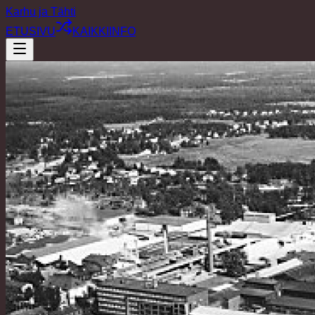
Karhu ja Tähti
ETUSIVU
KAIKKI
INFO