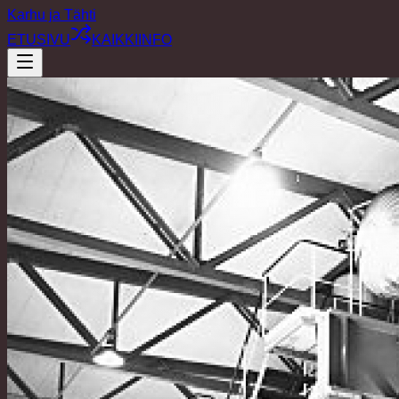
Karhu ja Tähti
ETUSIVU
KAIKKI
INFO