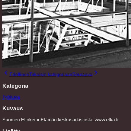
Edellinen
Takaisin kategoriaan
Seuraava
Kategoria
Työkuva
Kuvaus
Suomen ElinkeinoElämän keskusarkistosta. www.elka.fi