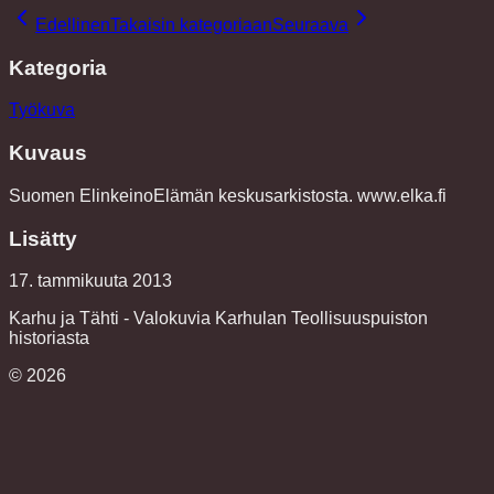
Edellinen
Takaisin kategoriaan
Seuraava
Kategoria
Työkuva
Kuvaus
Suomen ElinkeinoElämän keskusarkistosta. www.elka.fi
Lisätty
17. tammikuuta 2013
Karhu ja Tähti - Valokuvia Karhulan Teollisuuspuiston
historiasta
©
2026