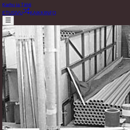
Karhu ja Tähti
ETUSIVU
KAIKKI
INFO