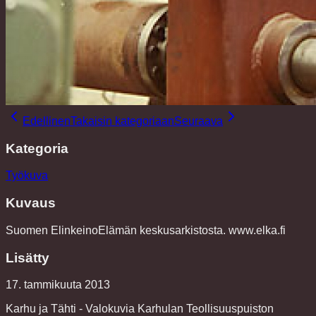
Edellinen
Takaisin kategoriaan
Seuraava
Kategoria
Työkuva
Kuvaus
Suomen ElinkeinoElämän keskusarkistosta. www.elka.fi
Lisätty
17. tammikuuta 2013
Karhu ja Tähti - Valokuvia Karhulan Teollisuuspuiston