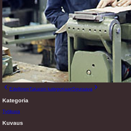
Edellinen
Takaisin kategoriaan
Seuraava
Kategoria
Työkuva
Kuvaus