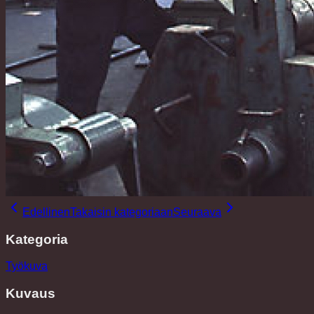
Edellinen
Takaisin kategoriaan
Seuraava
Kategoria
Työkuva
Kuvaus