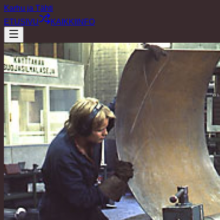
Karhu ja Tähti
ETUSIVU
KAIKKI
INFO