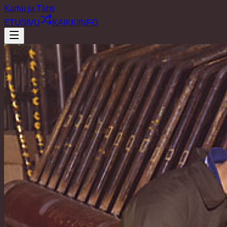
Karhu ja Tähti
ETUSIVU
KAIKKI
INFO