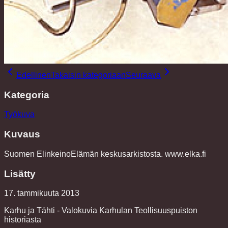
Edellinen
Takaisin kategoriaan
Seuraava
Kategoria
Työkuva
Kuvaus
Suomen ElinkeinoElämän keskusarkistosta. www.elka.fi
Lisätty
17. tammikuuta 2013
Karhu ja Tähti - Valokuvia Karhulan Teollisuuspuiston
historiasta