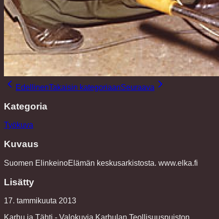
Edellinen
Takaisin kategoriaan
Seuraava
Kategoria
Työkuva
Kuvaus
Suomen ElinkeinoElämän keskusarkistosta. www.elka.fi
Lisätty
17. tammikuuta 2013
Karhu ja Tähti - Valokuvia Karhulan Teollisuuspuiston