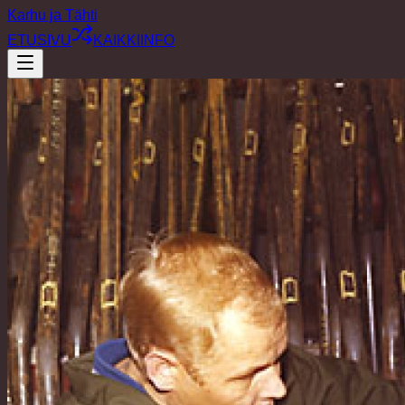
Karhu ja Tähti
ETUSIVU
KAIKKI
INFO