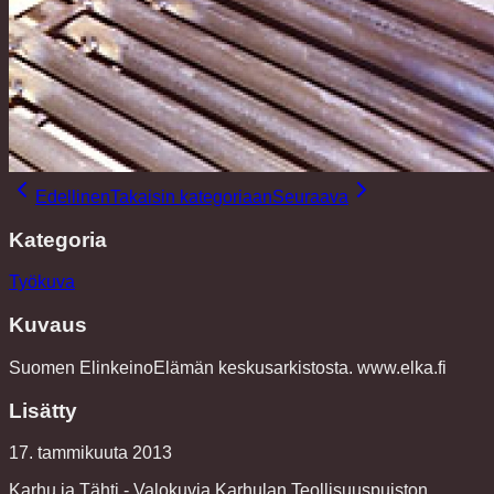
Edellinen
Takaisin kategoriaan
Seuraava
Kategoria
Työkuva
Kuvaus
Suomen ElinkeinoElämän keskusarkistosta. www.elka.fi
Lisätty
17. tammikuuta 2013
Karhu ja Tähti - Valokuvia Karhulan Teollisuuspuiston