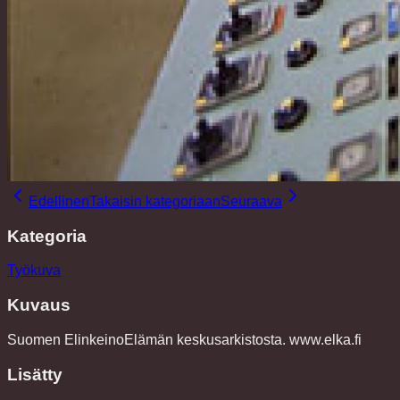
Edellinen
Takaisin kategoriaan
Seuraava
Kategoria
Työkuva
Kuvaus
Suomen ElinkeinoElämän keskusarkistosta. www.elka.fi
Lisätty