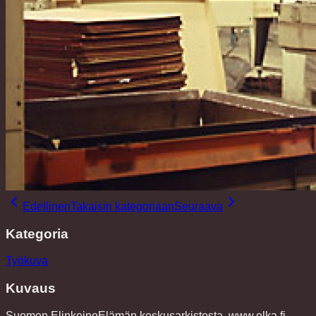
Edellinen
Takaisin kategoriaan
Seuraava
Kategoria
Työkuva
Kuvaus
Suomen ElinkeinoElämän keskusarkistosta. www.elka.fi