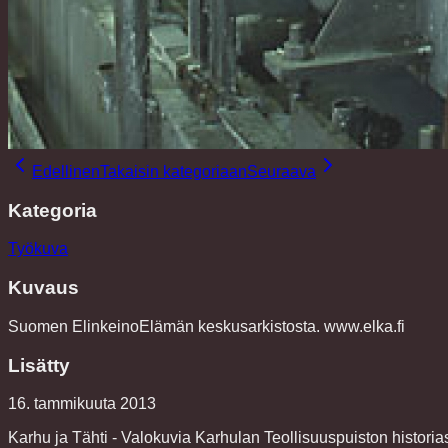
Edellinen
Takaisin kategoriaan
Seuraava
Kategoria
Työkuva
Kuvaus
Suomen ElinkeinoElämän keskusarkistosta. www.elka.fi
Lisätty
16. tammikuuta 2013
Karhu ja Tähti - Valokuvia Karhulan Teollisuuspuiston historia