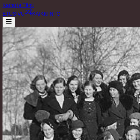
Karhu ja Tähti
ETUSIVU
KAIKKI
INFO