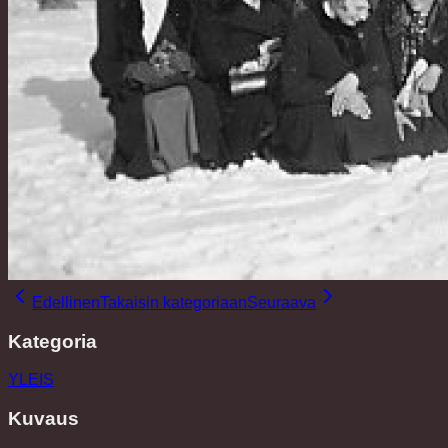
Edellinen
Takaisin kategoriaan
Seuraava
Kategoria
YLEIS
Kuvaus