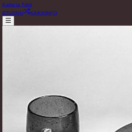
Karhu ja Tähti
ETUSIVU
KAIKKI
INFO