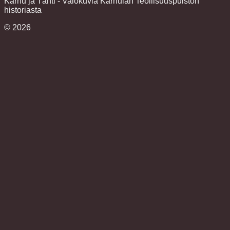
Karhu ja Tähti - Valokuvia Karhulan Teollisuuspuiston
historiasta
©
2026