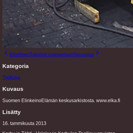
Edellinen
Takaisin kategoriaan
Seuraava
Kategoria
Työkuva
Kuvaus
Suomen ElinkeinoElämän keskusarkistosta. www.elka.fi
Lisätty
16. tammikuuta 2013