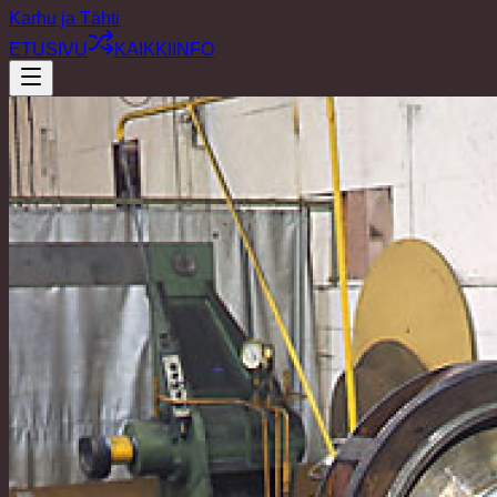
Karhu ja Tähti
ETUSIVU
KAIKKI
INFO