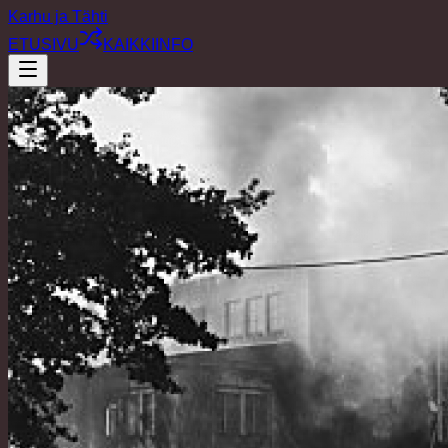
Karhu ja Tähti
ETUSIVU
KAIKKI
INFO