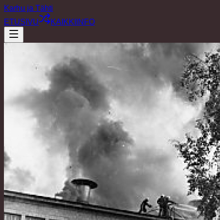
Karhu ja Tähti
ETUSIVU
KAIKKI
INFO