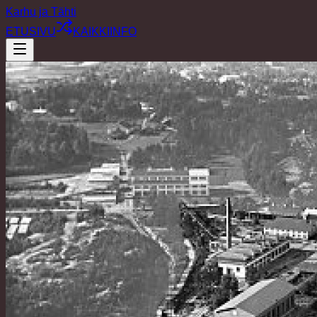
Karhu ja Tähti
ETUSIVU
KAIKKI
INFO