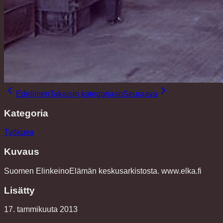
Edellinen
Takaisin kategoriaan
Seuraava
Kategoria
Työkuva
Kuvaus
Suomen ElinkeinoElämän keskusarkistosta. www.elka.fi
Lisätty
17. tammikuuta 2013