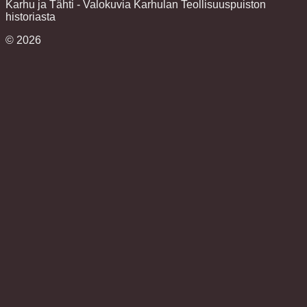
Karhu ja Tähti - Valokuvia Karhulan Teollisuuspuiston
historiasta
©
2026