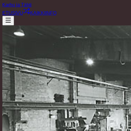
Karhu ja Tähti
ETUSIVU
KAIKKI
INFO