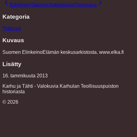
Edellinen
Takaisin kategoriaan
Seuraava
Kategoria
Työkuva
Kuvaus
Suomen ElinkeinoElämän keskusarkistosta. www.elka.fi
Lisätty
16. tammikuuta 2013
Karhu ja Tähti - Valokuvia Karhulan Teollisuuspuiston
historiasta
©
2026