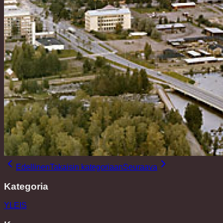
Edellinen
Takaisin kategoriaan
Seuraava
Kategoria
YLEIS