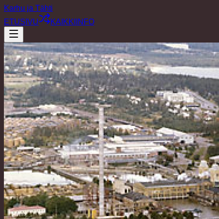
Karhu ja Tähti
ETUSIVU
KAIKKI
INFO