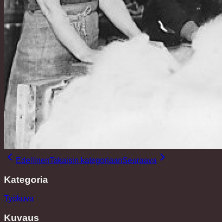
Edellinen
Takaisin kategoriaan
Seuraava
Kategoria
Työkuva
Kuvaus