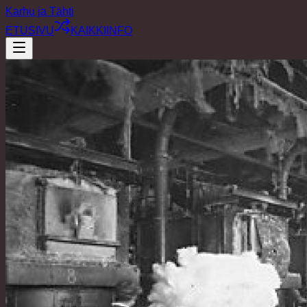
Karhu ja Tähti
ETUSIVU
KAIKKI
INFO