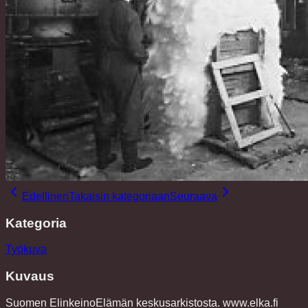
Edellinen
Takaisin kategoriaan
Seuraava
Kategoria
Työkuva
Kuvaus
Suomen ElinkeinoElämän keskusarkistosta. www.elka.fi