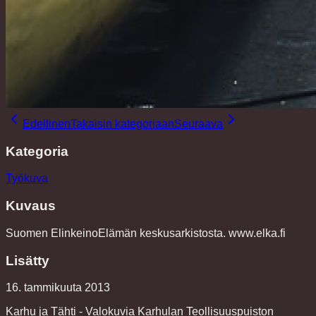
Edellinen
Takaisin kategoriaan
Seuraava
Kategoria
Työkuva
Kuvaus
Suomen ElinkeinoElämän keskusarkistosta. www.elka.fi
Lisätty
16. tammikuuta 2013
Karhu ja Tähti - Valokuvia Karhulan Teollisuuspuiston