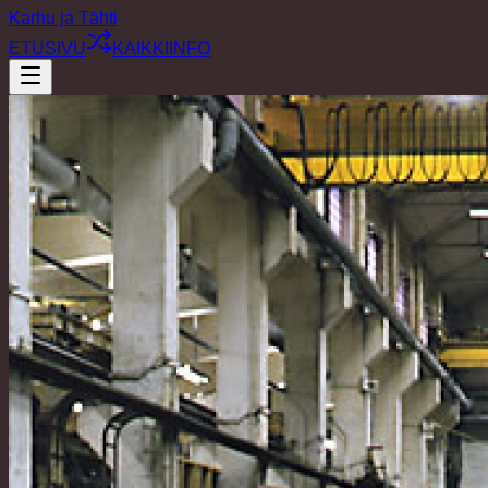
Karhu ja Tähti
ETUSIVU
KAIKKI
INFO