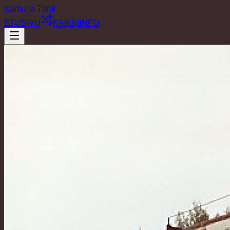
Karhu ja Tähti
ETUSIVU
KAIKKI
INFO