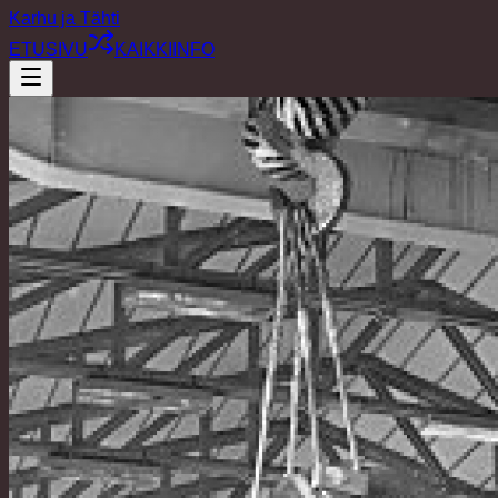
Karhu ja Tähti
ETUSIVU
KAIKKI
INFO