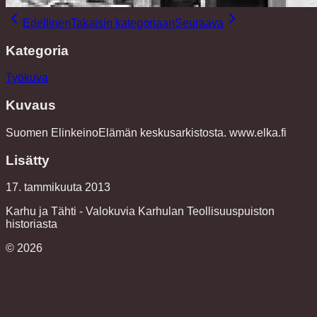
Edellinen
Takaisin kategoriaan
Seuraava
Kategoria
Työkuva
Kuvaus
Suomen ElinkeinoElämän keskusarkistosta. www.elka.fi
Lisätty
17. tammikuuta 2013
Karhu ja Tähti - Valokuvia Karhulan Teollisuuspuiston
historiasta
©
2026