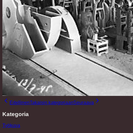
Edellinen
Takaisin kategoriaan
Seuraava
Kategoria
Työkuva