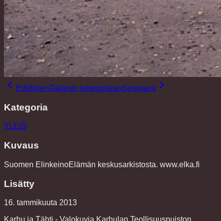
Edellinen
Takaisin kategoriaan
Seuraava
Kategoria
YLEIS
Kuvaus
Suomen ElinkeinoElämän keskusarkistosta. www.elka.fi
Lisätty
16. tammikuuta 2013
Karhu ja Tähti - Valokuvia Karhulan Teollisuuspuiston