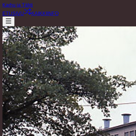
Karhu ja Tähti
ETUSIVU
KAIKKI
INFO