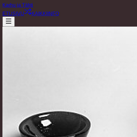
Karhu ja Tähti
ETUSIVU
KAIKKI
INFO