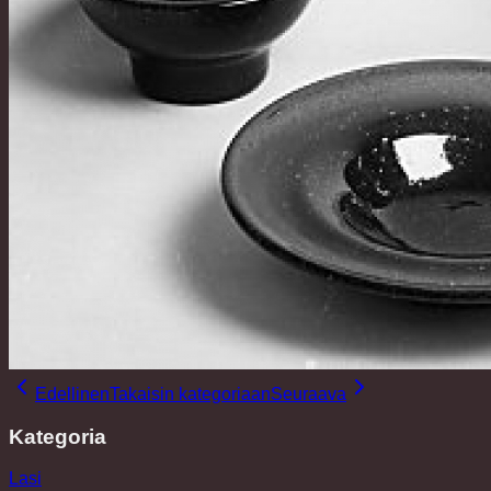
Edellinen
Takaisin kategoriaan
Seuraava
Kategoria
Lasi