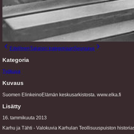
Edellinen
Takaisin kategoriaan
Seuraava
Kategoria
Työkuva
Kuvaus
Suomen ElinkeinoElämän keskusarkistosta. www.elka.fi
Lisätty
16. tammikuuta 2013
Karhu ja Tähti - Valokuvia Karhulan Teollisuuspuiston historia