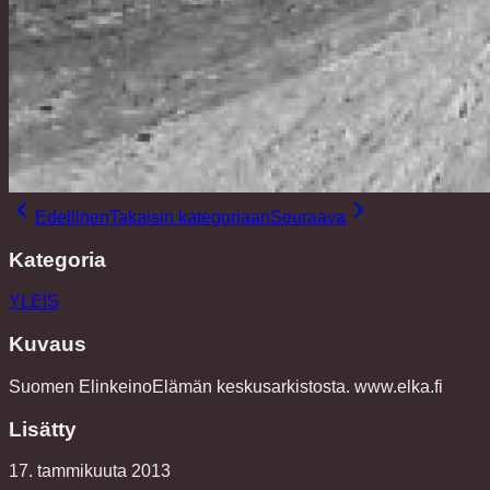
Edellinen
Takaisin kategoriaan
Seuraava
Kategoria
YLEIS
Kuvaus
Suomen ElinkeinoElämän keskusarkistosta. www.elka.fi
Lisätty
17. tammikuuta 2013