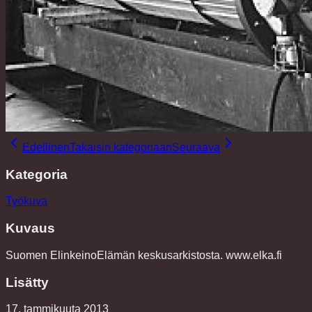
Edellinen
Takaisin kategoriaan
Seuraava
Kategoria
Työkuva
Kuvaus
Suomen ElinkeinoElämän keskusarkistosta. www.elka.fi
Lisätty
17. tammikuuta 2013