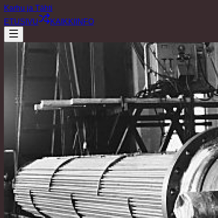
Karhu ja Tähti
ETUSIVU
KAIKKI
INFO