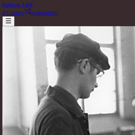
Karhu ja Tähti
ETUSIVU
KAIKKI
INFO