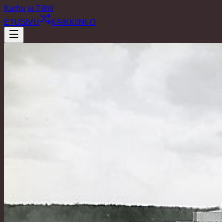
Karhu ja Tähti
ETUSIVU
KAIKKI
INFO