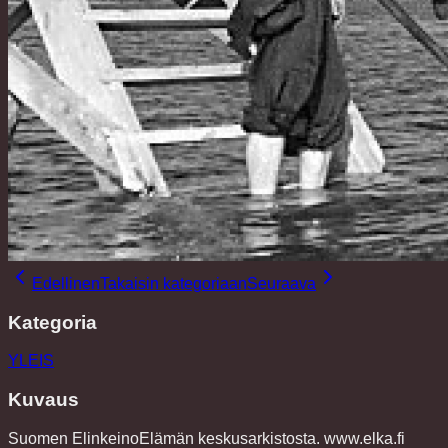
Edellinen
Takaisin kategoriaan
Seuraava
Kategoria
YLEIS
Kuvaus
Suomen ElinkeinoElämän keskusarkistosta. www.elka.fi