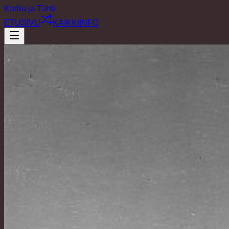
Karhu ja Tähti
ETUSIVU
KAIKKI
INFO