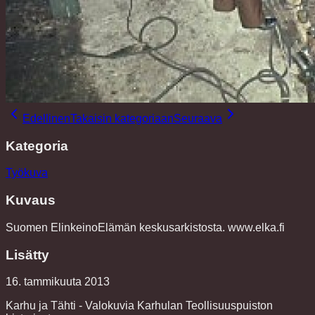
Edellinen
Takaisin kategoriaan
Seuraava
Kategoria
Työkuva
Kuvaus
Suomen ElinkeinoElämän keskusarkistosta. www.elka.fi
Lisätty
16. tammikuuta 2013
Karhu ja Tähti - Valokuvia Karhulan Teollisuuspuiston