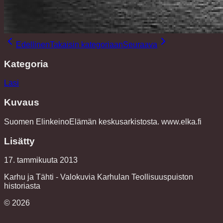
Edellinen
Takaisin kategoriaan
Seuraava
Kategoria
Lasi
Kuvaus
Suomen ElinkeinoElämän keskusarkistosta. www.elka.fi
Lisätty
17. tammikuuta 2013
Karhu ja Tähti - Valokuvia Karhulan Teollisuuspuiston
historiasta
©
2026