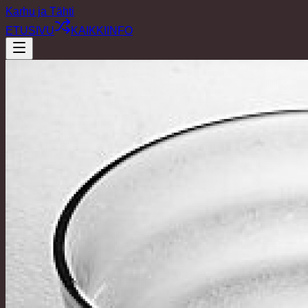
Karhu ja Tähti
ETUSIVU
KAIKKI
INFO