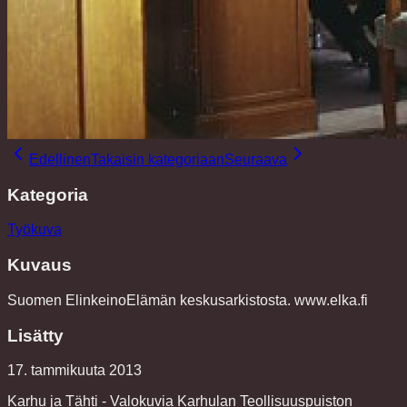
Edellinen
Takaisin kategoriaan
Seuraava
Kategoria
Työkuva
Kuvaus
Suomen ElinkeinoElämän keskusarkistosta. www.elka.fi
Lisätty
17. tammikuuta 2013
Karhu ja Tähti - Valokuvia Karhulan Teollisuuspuiston