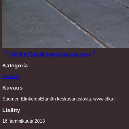
Edellinen
Takaisin kategoriaan
Seuraava
Kategoria
Työkuva
Kuvaus
Suomen ElinkeinoElämän keskusarkistosta. www.elka.fi
Lisätty
16. tammikuuta 2013