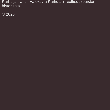
Karhu ja Tähti - Valokuvia Karhulan Teollisuuspuiston
historiasta
©
2026