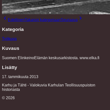
Edellinen
Takaisin kategoriaan
Seuraava
Kategoria
Työkuva
Kuvaus
Suomen ElinkeinoElämän keskusarkistosta. www.elka.fi
Lisätty
17. tammikuuta 2013
Karhu ja Tähti - Valokuvia Karhulan Teollisuuspuiston
historiasta
©
2026