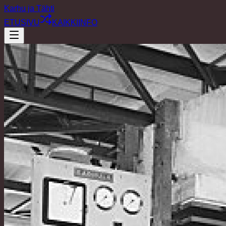
Karhu ja Tähti
ETUSIVU
KAIKKI
INFO