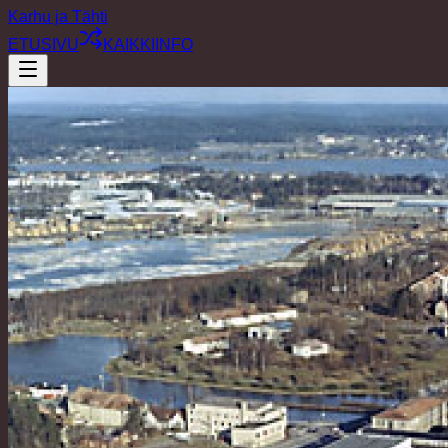
Karhu ja Tähti
ETUSIVU
KAIKKI
INFO