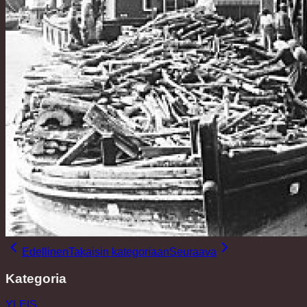
Edellinen
Takaisin kategoriaan
Seuraava
Kategoria
YLEIS