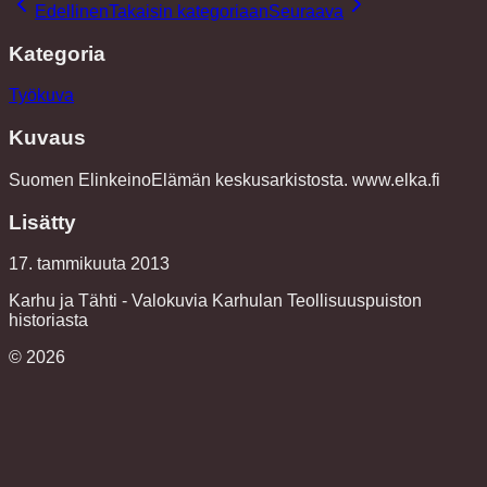
Edellinen
Takaisin kategoriaan
Seuraava
Kategoria
Työkuva
Kuvaus
Suomen ElinkeinoElämän keskusarkistosta. www.elka.fi
Lisätty
17. tammikuuta 2013
Karhu ja Tähti - Valokuvia Karhulan Teollisuuspuiston
historiasta
©
2026