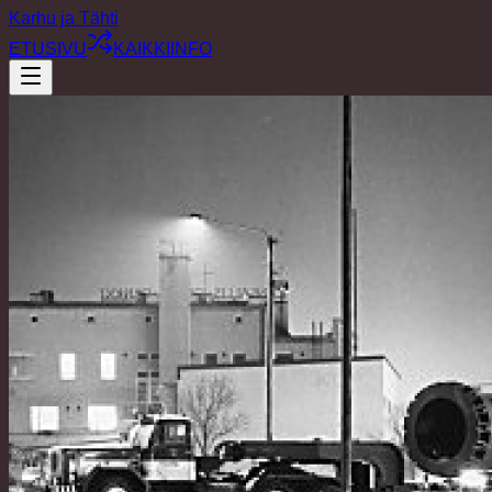
Karhu ja Tähti
ETUSIVU
KAIKKI
INFO