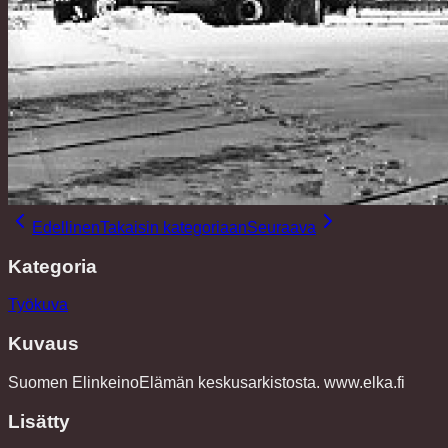
Edellinen
Takaisin kategoriaan
Seuraava
Kategoria
Työkuva
Kuvaus
Suomen ElinkeinoElämän keskusarkistosta. www.elka.fi
Lisätty