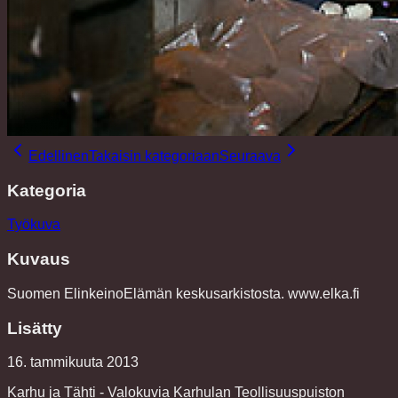
Edellinen
Takaisin kategoriaan
Seuraava
Kategoria
Työkuva
Kuvaus
Suomen ElinkeinoElämän keskusarkistosta. www.elka.fi
Lisätty
16. tammikuuta 2013
Karhu ja Tähti - Valokuvia Karhulan Teollisuuspuiston