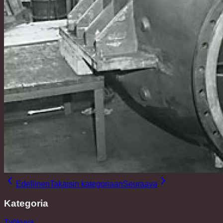
Edellinen
Takaisin kategoriaan
Seuraava
Kategoria
Työkuva