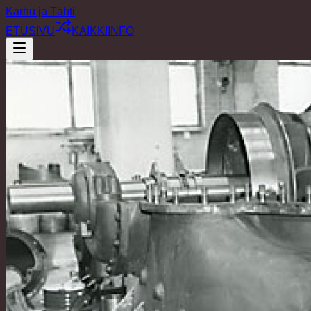
Karhu ja Tähti
ETUSIVU
KAIKKI
INFO