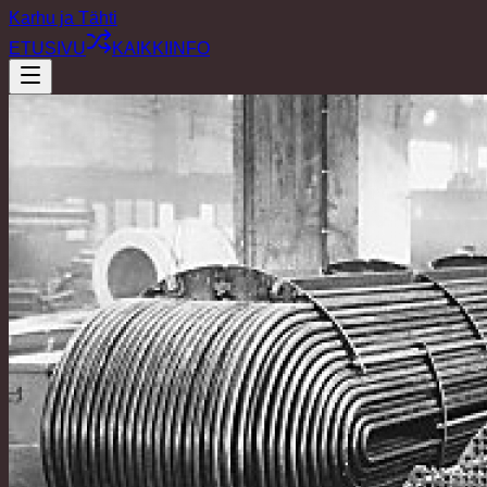
Karhu ja Tähti
ETUSIVU
KAIKKI
INFO