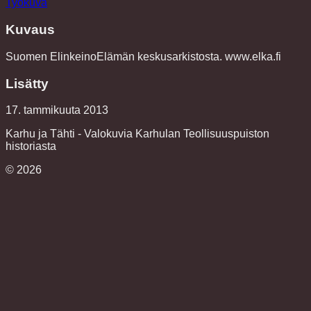
Työkuva
Kuvaus
Suomen ElinkeinoElämän keskusarkistosta. www.elka.fi
Lisätty
17. tammikuuta 2013
Karhu ja Tähti - Valokuvia Karhulan Teollisuuspuiston
historiasta
©
2026