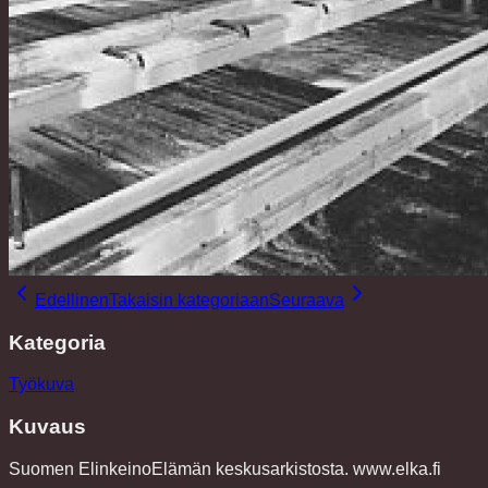
Edellinen
Takaisin kategoriaan
Seuraava
Kategoria
Työkuva
Kuvaus
Suomen ElinkeinoElämän keskusarkistosta. www.elka.fi