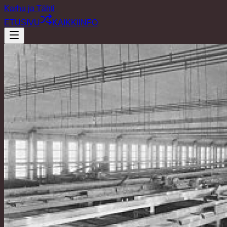
Karhu ja Tähti
ETUSIVU
KAIKKI
INFO